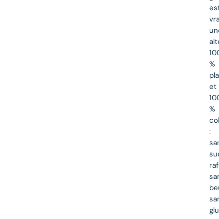
es
vr
un
al
10
%
pla
et
10
%
co
:
sa
su
raf
sa
be
sa
gl