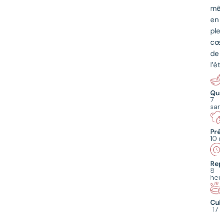
m
en
pl
cœ
de
l’é
Qu
7
sa
Pr
10
Re
8
he
Cu
17