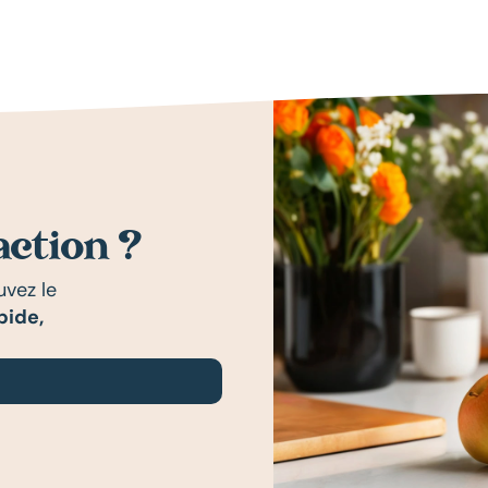
'action ?
uvez le
pide,