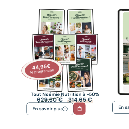
Tout Noémie Nutrition à -50%
629,30
€
314,65
€
En sa
En savoir plus