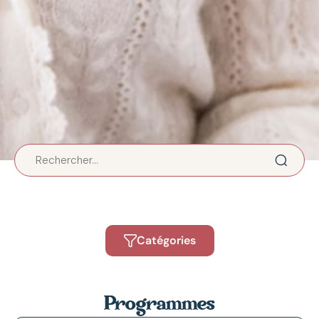
Catégories
Programme
Programmes
À propos