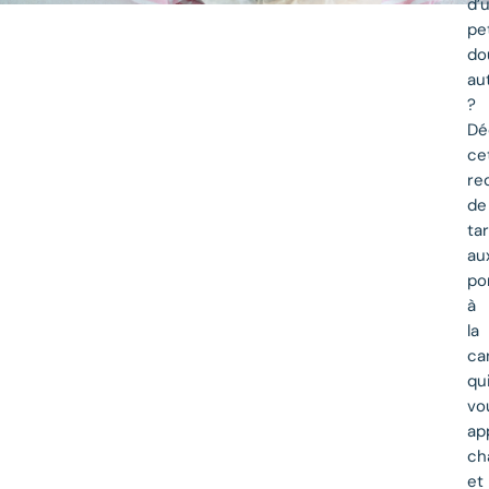
d’
pe
do
au
?
Dé
ce
re
de
ta
au
p
à
la
ca
qu
vo
ap
ch
et