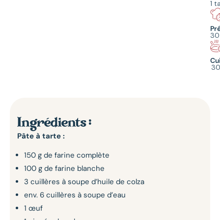
1 t
Pr
30
Cu
30
Ingrédients :
Pâte à tarte :
150 g de farine complète
100 g de farine blanche
3 cuillères à soupe d’huile de colza
env. 6 cuillères à soupe d’eau
1 œuf