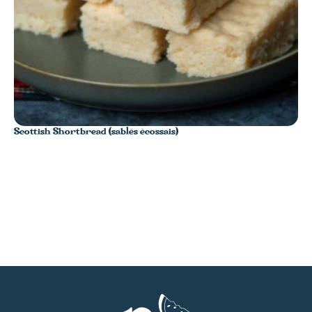
Scottish Shortbread (sablés écossais)
Ban