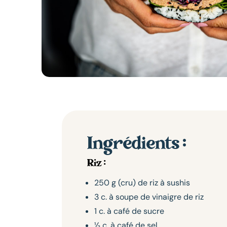
Ingrédients :
Riz :
250 g (cru) de riz à sushis
3 c. à soupe de vinaigre de riz
1 c. à café de sucre
½ c. à café de sel