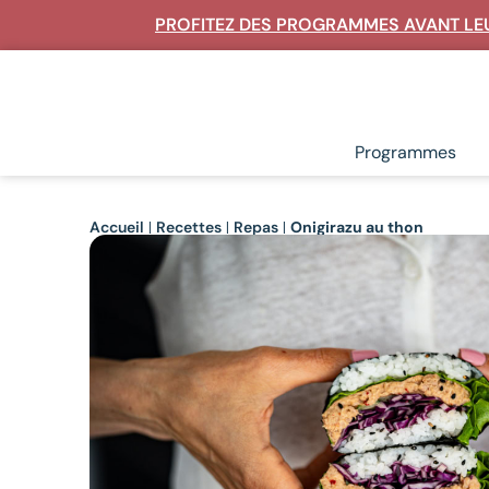
PROFITEZ DES PROGRAMMES AVANT LEU
Rechercher un article ou une recette :
Programmes
Accueil
|
Recettes
|
Repas
|
Onigirazu au thon