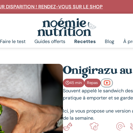
R DISPARITION ! RENDEZ-VOUS SUR LE SHOP
Rechercher
Faire le test
Guides offerts
Recettes
Blog
À p
Onigirazu au
45 min
Repas
Souvent appelé le sandwich des J
pratique à emporter et se garde 
Ici, je vous propose une version 
de la semaine.