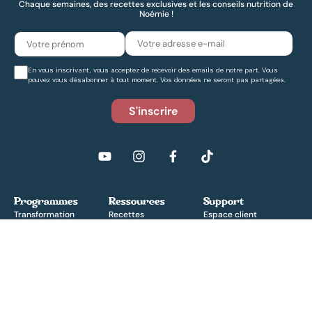
Chaque semaines, des recettes exclusives et les conseils nutrition de
Noémie !
En vous inscrivant, vous acceptez de recevoir des emails de notre part. Vous
pouvez vous désabonner à tout moment. Vos données ne seront pas partagées.
Programmes
Ressources
Support
Transformation
Recettes
Espace client
Détox
Articles
À propos
Perte de poids
Matériel
FAQ
Contact
© 2026, Noémie Nutrition –
Conditions générales de vente
–
Politique de cookies
–
Mentions
légales