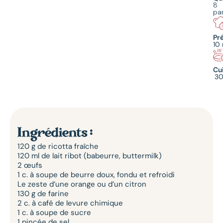
8
pa
Pr
10
Cu
30
Ingrédients :
120 g de ricotta fraîche
120 ml de lait ribot (babeurre, buttermilk)
2 œufs
1 c. à soupe de beurre doux, fondu et refroidi
Le zeste d’une orange ou d’un citron
130 g de farine
2 c. à café de levure chimique
1 c. à soupe de sucre
1 pincée de sel