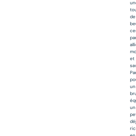
un
to
de
be
ce
pa
all
mo
et
sa
Pa
po
un
br
équ
un
pe
dé
ri
en