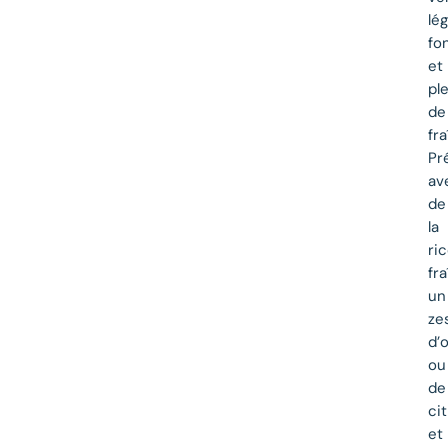
lé
fo
et
pl
de
fra
Pr
av
de
la
ri
fra
un
ze
d’
ou
de
ci
et