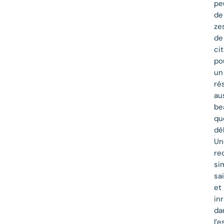
pe
de
ze
de
ci
po
un
ré
au
be
qu
dél
Un
re
si
sa
et
inr
da
l’e