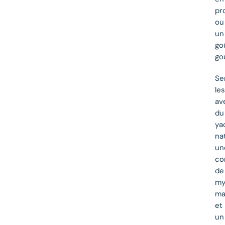
pr
ou
un
go
go
Se
les
av
du
ya
na
un
co
de
myr
ma
et
un