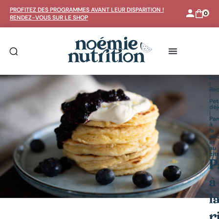
Rechercher un article ou une recette :
PROFITEZ DES PROGRAMMES AVANT LEUR DISPARITION !
0
RENDEZ-VOUS SUR LE SHOP
Rechercher
Acc
|
Rec
|
Pet
déj
|
Pa
à
la
ric
et
au
cit
P
à
l
r