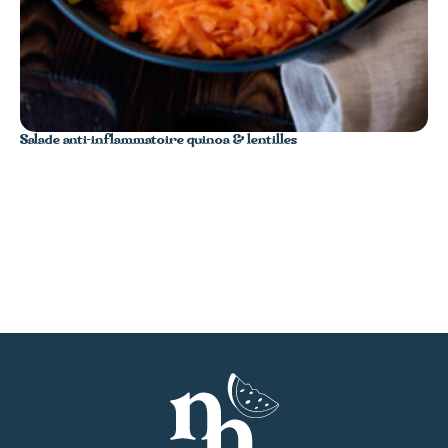
Salade anti-inflammatoire quinoa & lentilles
Tar