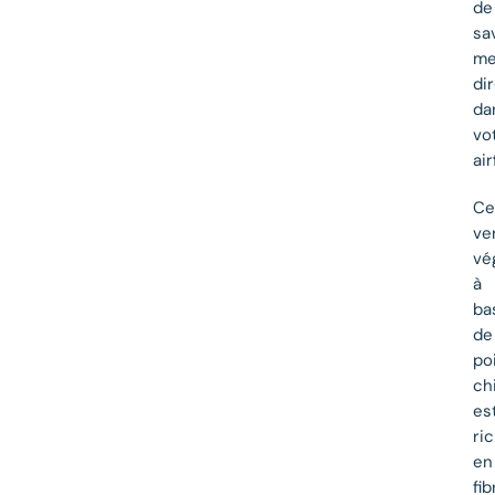
de
sa
me
di
da
vo
air
Ce
ve
vé
à
ba
de
po
ch
es
ri
en
fib