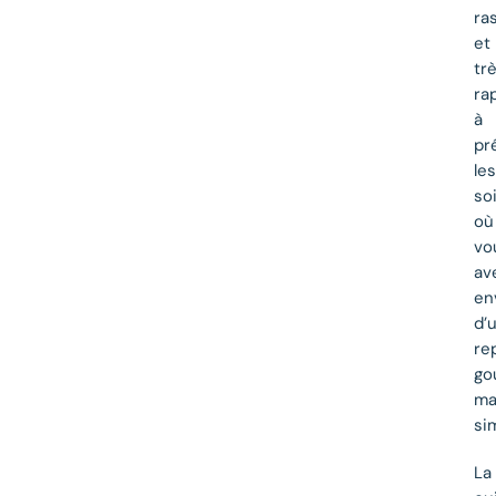
ra
et
tr
ra
à
pr
les
so
où
vo
av
en
d’
re
go
ma
si
La