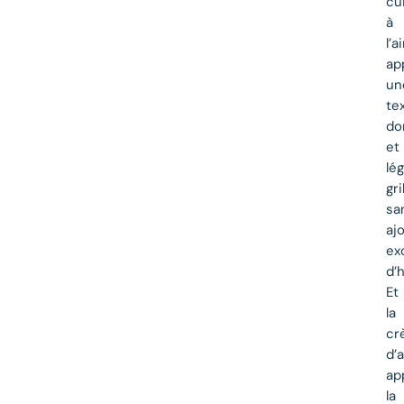
cu
à
l’a
ap
un
te
do
et
lé
gri
sa
aj
ex
d’h
Et
la
cr
d’
ap
la