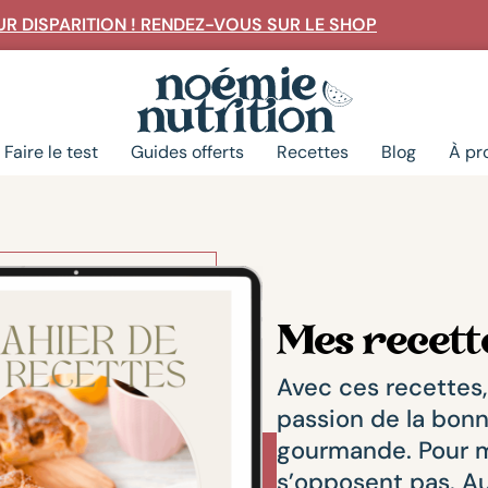
R DISPARITION ! RENDEZ-VOUS SUR LE SHOP
Rechercher
Faire le test
Guides offerts
Recettes
Blog
À pr
Mes recette
Avec ces recettes,
passion de la bonn
gourmande. Pour m
s’opposent pas. Au